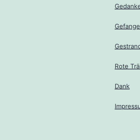
Gedanke
Gefange
Gestran
Rote Tr
Dank
Impress