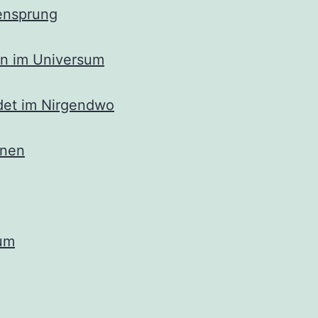
nsprung
n im Universum
det im Nirgendwo
änen
um