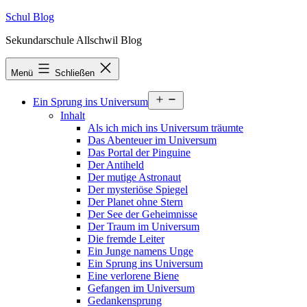
Zum
Schul Blog
Inhalt
Sekundarschule Allschwil Blog
springen
Menü
Schließen
Menü
Ein Sprung ins Universum
öffnen
Inhalt
Als ich mich ins Universum träumte
Das Abenteuer im Universum
Das Portal der Pinguine
Der Antiheld
Der mutige Astronaut
Der mysteriöse Spiegel
Der Planet ohne Stern
Der See der Geheimnisse
Der Traum im Universum
Die fremde Leiter
Ein Junge namens Unge
Ein Sprung ins Universum
Eine verlorene Biene
Gefangen im Universum
Gedankensprung